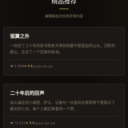
精品推荐
编辑精选的优质视频内容
128分钟
导演剪辑版
银翼之外
一封迟了三十年的家书把老兵带回他最不愿提起的山头。沉默的
群山，见证了一个迟来的承诺。
👁
5,588
⭐
9.5
2018-09-20
127分钟
热播
二十年后的回声
战火逼近的小城里，护士、记者与一位逃兵在医院地下室度过了
最长的七天。每个人都在做着同一个梦。
👁
12,532
⭐
9.5
2024-05-09