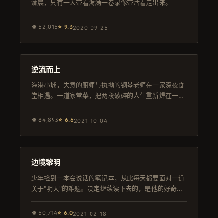
清晨，只有一人带着满满一卷录像带活着走出来。
👁
52,015
⭐
9.3
2020-09-25
102分钟
韩剧
逆流而上
海港小城，失意的厨师与执拗的钢琴老师在一家深夜食
堂相遇。一道家常菜，把两段破碎的人生重新焊在一
起。
👁
84,893
⭐
6.6
2021-10-04
129分钟
导演剪辑版
边境黎明
少年捡到一本会说话的笔记本，从此每天都要面对一道
关于"明天"的难题。决定继续读下去的，是他的好奇与
勇气。
👁
50,714
⭐
6.0
2021-02-18