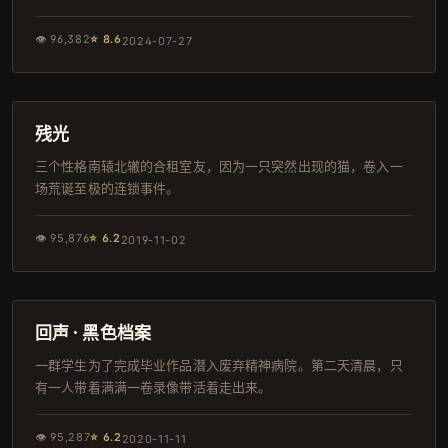
👁
96,382
⭐
8.6
2024-07-27
104分钟
韩剧
残光
三个性格南辕北辙的合租室友，因为一只突然出现的猫，卷入一
场荒诞至极的连锁事件。
👁
95,876
⭐
6.2
2019-11-02
124分钟
热播
回声 · 黑色档案
一群学生为了完成毕业作品潜入废弃精神病院。第二天清晨，只
有一人带着满满一卷录像带活着走出来。
👁
95,287
⭐
6.2
2020-11-11