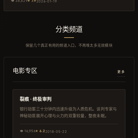
👁
36,629
⭐
7.9
2026-01-19
分类频道
保留几个真正有用的频道入口，不再堆太多无效模块
电影专区
更多
123分钟
导演剪辑版
裂痕 · 终极审判
银行劫案三十分钟内迅速升级为人质危机。谈判专家与
神秘劫匪展开心理与火力的双重较量，整夜未眠。
👁
16,956
⭐
6.2
2018-05-22