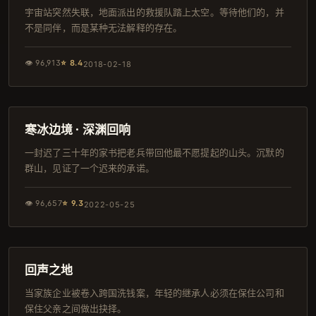
宇宙站突然失联，地面派出的救援队踏上太空。等待他们的，并
不是同伴，而是某种无法解释的存在。
👁
96,913
⭐
8.4
2018-02-18
149分钟
IMAX
寒冰边境 · 深渊回响
一封迟了三十年的家书把老兵带回他最不愿提起的山头。沉默的
群山，见证了一个迟来的承诺。
👁
96,657
⭐
9.3
2022-05-25
156分钟
韩剧
回声之地
当家族企业被卷入跨国洗钱案，年轻的继承人必须在保住公司和
保住父亲之间做出抉择。