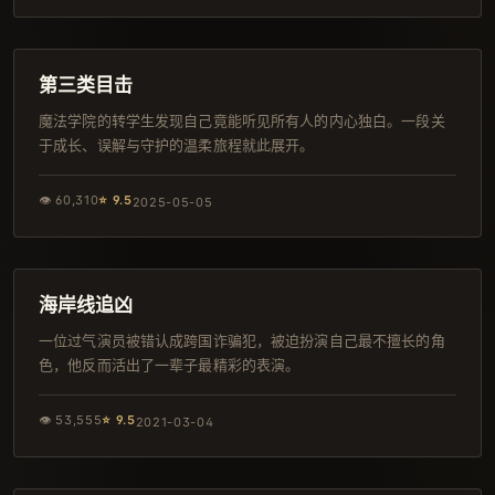
163分钟
韩剧
第三类目击
魔法学院的转学生发现自己竟能听见所有人的内心独白。一段关
于成长、误解与守护的温柔旅程就此展开。
👁
60,310
⭐
9.5
2025-05-05
160分钟
高分
海岸线追凶
一位过气演员被错认成跨国诈骗犯，被迫扮演自己最不擅长的角
色，他反而活出了一辈子最精彩的表演。
👁
53,555
⭐
9.5
2021-03-04
147分钟