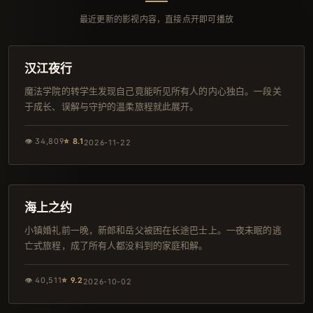
最近更新的影视内容，直接点开即可播放
90分钟
院线
汉江夜行
魔法学院的转学生发现自己竟能听见所有人的内心独白。一段关
于成长、误解与守护的温柔旅程就此展开。
👁
34,809
⭐
8.1
2026-11-22
156分钟
院线
海上之约
小镇婚礼前一晚，新郎和岳父被困在长途巴士上。一夜未眠的逃
亡式旅程，成了所有人都没料到的家庭和解。
👁
40,511
⭐
9.2
2026-10-02
132分钟