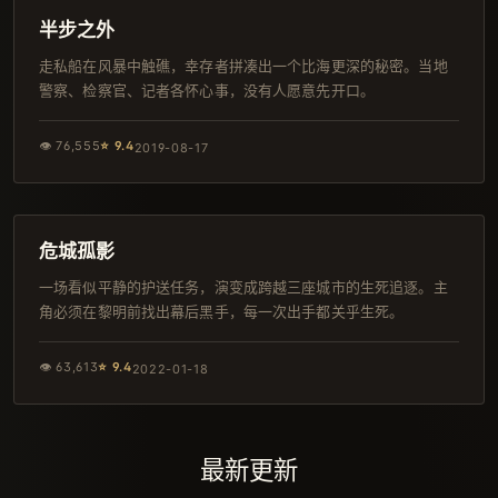
热播
半步之外
走私船在风暴中触礁，幸存者拼凑出一个比海更深的秘密。当地
警察、检察官、记者各怀心事，没有人愿意先开口。
👁
76,555
⭐
9.4
2019-08-17
112分钟
连载中
危城孤影
一场看似平静的护送任务，演变成跨越三座城市的生死追逐。主
角必须在黎明前找出幕后黑手，每一次出手都关乎生死。
👁
63,613
⭐
9.4
2022-01-18
最新更新