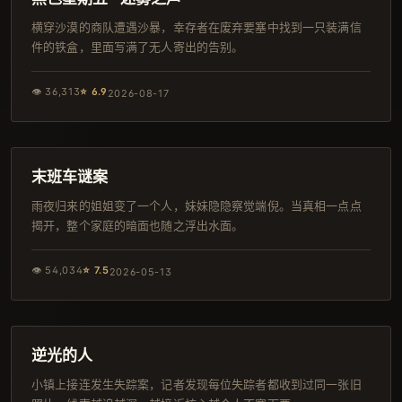
横穿沙漠的商队遭遇沙暴，幸存者在废弃要塞中找到一只装满信
件的铁盒，里面写满了无人寄出的告别。
👁
36,313
⭐
6.9
2026-08-17
150分钟
杜比
末班车谜案
雨夜归来的姐姐变了一个人，妹妹隐隐察觉端倪。当真相一点点
揭开，整个家庭的暗面也随之浮出水面。
👁
54,034
⭐
7.5
2026-05-13
95分钟
导演剪辑版
逆光的人
小镇上接连发生失踪案，记者发现每位失踪者都收到过同一张旧