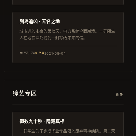
117分钟
日本
列岛追凶 · 无名之地
城市进入永夜的第七天，电力系统全面崩溃。一群陌生
人在地铁深处找到一封写给未来的信。
👁
93,176
⭐
9.0
2021-08-04
综艺专区
更多
88分钟
日本
倒数九十秒 · 隐藏真相
一群学生为了完成毕业作品潜入废弃精神病院。第二天