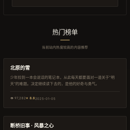
热门榜单
当前站内热度较高的内容推荐
162分钟
韩剧
北原的雪
少年捡到一本会说话的笔记本，从此每天都要面对一道关于"明
天"的难题。决定继续读下去的，是他的好奇与勇气。
👁
97,282
⭐
8.8
2025-01-05
118分钟
杜比
断桥旧事 · 风暴之心