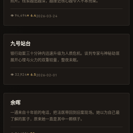
照片。线索越追越深，越接近核心越令人不寒而栗。
👁
94,494
⭐
6.4
2026-03-24
161分钟
院线
九号站台
银行劫案三十分钟内迅速升级为人质危机。谈判专家与神秘劫匪
展开心理与火力的双重较量，整夜未眠。
👁
32,924
⭐
6.5
2026-02-01
105分钟
4K
余晖
一通来自十年前的电话，把法医带回到旧案现场。她以为自己最
了解的案子，原来她一直是其中一颗棋子。