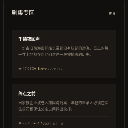
剧集专区
更多
146分钟
热播
千禧夜回声
一份古旧航海图把船长带到没有标记的远海。岛上的每
一寸土地都在向他们讲述一段被掩盖的历史。
👁
47,053
⭐
8.4
2022-11-22
119分钟
日本
终点之前
当家族企业被卷入跨国洗钱案，年轻的继承人必须在保
住公司和保住父亲之间做出抉择。
👁
77,303
⭐
6.6
2020-02-10