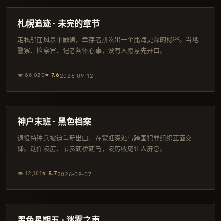
完结
札幌追迹 · 未完的章节
走私船在风暴中触礁，幸存者拼凑出一个比海更深的秘密。当地
警察、检察官、记者各怀心事，没有人愿意先开口。
👁
86,020
⭐
7.6
2026-09-12
154分钟
韩剧
神户末班 · 黑色档案
退役特种兵被迫重新出山，在霓虹深处与跨国犯罪组织正面交
锋。动作凌厉、节奏硬桥硬马，凌厉收尾让人屏息。
👁
12,101
⭐
8.7
2026-09-07
144分钟
韩剧
黑色星期五 · 迷雾之声